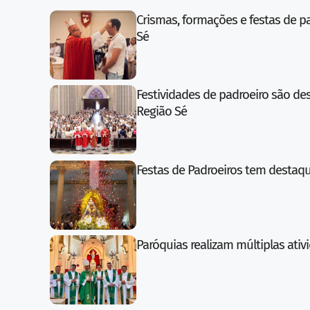
Crismas, formações e festas de pa
Sé
Festividades de padroeiro são d
Região Sé
Festas de Padroeiros tem destaq
Paróquias realizam múltiplas ativ