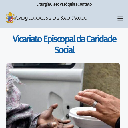
Liturgia
Clero
Paróquias
Contato
Arquidiocese de São Paulo
Vicariato Episcopal da Caridade
Social