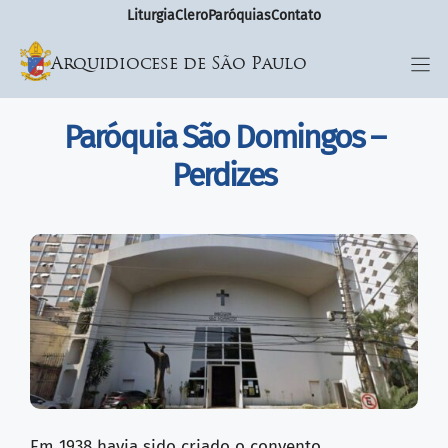
Liturgia
Clero
Paróquias
Contato
Arquidiocese de São Paulo
Paróquia São Domingos –
Perdizes
Em 1938 havia sido criado o convento