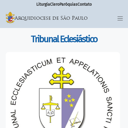
Liturgia
Clero
Paróquias
Contato
Arquidiocese de São Paulo
Tribunal Eclesiástico