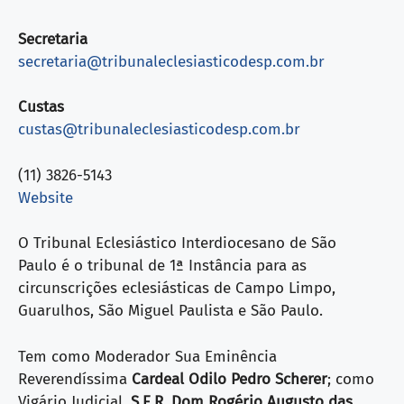
Secretaria
secretaria@tribunaleclesiasticodesp.com.br
Custas
custas@tribunaleclesiasticodesp.com.br
(11) 3826-5143
Website
O Tribunal Eclesiástico Interdiocesano de São
Paulo é o tribunal de 1ª Instância para as
circunscrições eclesiásticas de Campo Limpo,
Guarulhos, São Miguel Paulista e São Paulo.
Tem como Moderador Sua Eminência
Reverendíssima
Cardeal Odilo Pedro Scherer
; como
Vigário Judicial,
S.E.R. Dom Rogério Augusto das