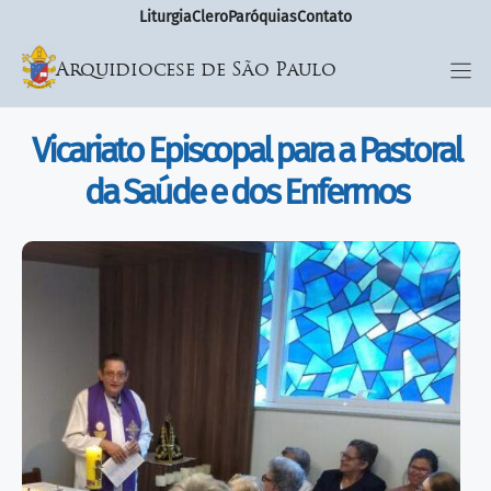
Liturgia
Clero
Paróquias
Contato
Arquidiocese de São Paulo
Vicariato Episcopal para a Pastoral
da Saúde e dos Enfermos