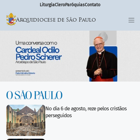
Liturgia
Clero
Paróquias
Contato
Arquidiocese de São Paulo
Slide 2 of 6
No dia 6 de agosto, reze pelos cristãos
perseguidos