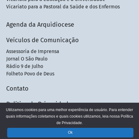
Vicariato para a Pastoral da Saúde e dos Enfermos
Agenda da Arquidiocese
Veículos de Comunicação
Assessoria de Imprensa
Jornal O São Paulo
Rádio 9 de Julho
Folheto Povo de Deus
Contato
Política de Privacidade
Utilizamos cookies para uma melhor experiência de usuário. Para entender
quais informações coletamos e quais cookies utilizamos, leia nossa
Política
de Privacidade.
© 2026 - Arquidiocese de São Paulo
Ok