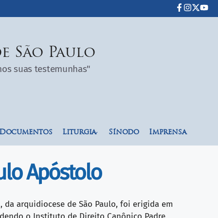
e São Paulo
omos suas testemunhas"
Documentos
Liturgia
Sínodo
Imprensa
ulo Apóstolo
 da arquidiocese de São Paulo, foi erigida em
dendo o Instituto de Direito Canônico Padre