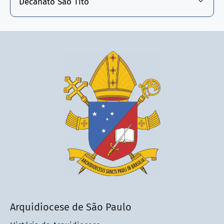
Decanato São Tito
Arquidiocese de São Paulo