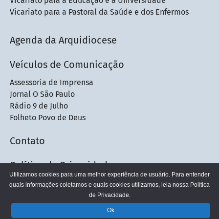
Vicariato para a Educação e a Universidade
Vicariato para a Pastoral da Saúde e dos Enfermos
Agenda da Arquidiocese
Veículos de Comunicação
Assessoria de Imprensa
Jornal O São Paulo
Rádio 9 de Julho
Folheto Povo de Deus
Contato
Política de Privacidade
Utilizamos cookies para uma melhor experiência de usuário. Para entender
quais informações coletamos e quais cookies utilizamos, leia nossa
Política
de Privacidade.
© 2026 - Arquidiocese de São Paulo
Ok