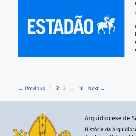
Page
Page
Page
Page
←
Previous
1
2
3
…
16
Next
→
Arquidiocese de S
História da Arquidioc