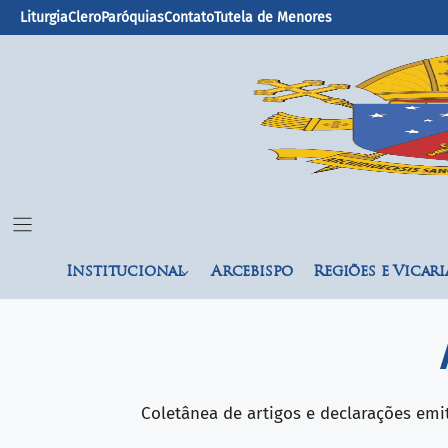
Liturgia
Clero
Paróquias
Contato
Tutela de Menores
Institucional
Arcebispo
Regiões e Vicari
Coletânea de artigos e declarações emi