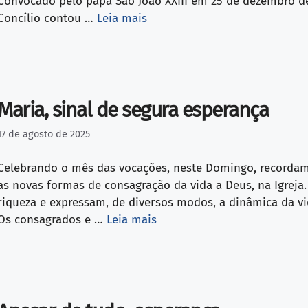
Convocado pelo papa São João XXIII em 25 de dezembro de 
Concílio contou …
Leia mais
Maria, sinal de segura esperança
17 de agosto de 2025
Celebrando o mês das vocações, neste Domingo, recordamo
as novas formas de consagração da vida a Deus, na Igrej
riqueza e expressam, de diversos modos, a dinâmica da v
Os consagrados e …
Leia mais