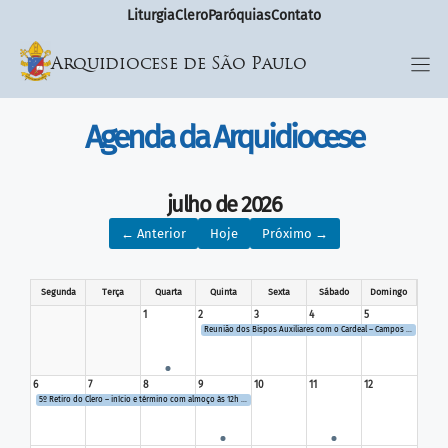
Liturgia
Clero
Paróquias
Contato
Arquidiocese de São Paulo
Agenda da Arquidiocese
julho de 2026
← Anterior
Hoje
Próximo →
Segunda
Terça
Quarta
Quinta
Sexta
Sábado
Domingo
1
2
3
4
5
Reunião dos Bispos Auxiliares com o Cardeal – Campos do Jordão
6
7
8
9
10
11
12
5º Retiro do Clero – início e término com almoço às 12h – Sorocaba