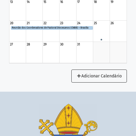
13
14
15
16
17
18
19
20
21
22
23
24
25
26
Reunião dos Coordenadores de Pastoral Diocesanos (CNBB) – Brasilía
27
28
29
30
31
Adicionar Calendário