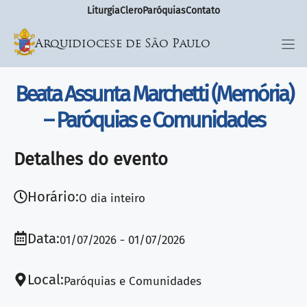
Liturgia
Clero
Paróquias
Contato
Arquidiocese de São Paulo
Beata Assunta Marchetti (Memória)
– Paróquias e Comunidades
Detalhes do evento
Horário:
O dia inteiro
Data:
01/07/2026
01/07/2026
Local:
Paróquias e Comunidades