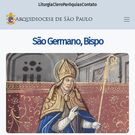
Liturgia
Clero
Paróquias
Contato
Arquidiocese de São Paulo
São Germano, Bispo