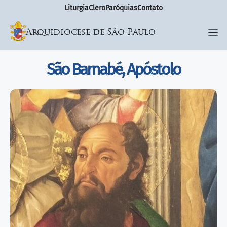
Liturgia
Clero
Paróquias
Contato
Arquidiocese de São Paulo
São Barnabé, Apóstolo