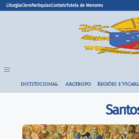
Liturgia
Clero
Paróquias
Contato
Tutela de Menores
Institucional
Arcebispo
Regiões e Vicari
Santos