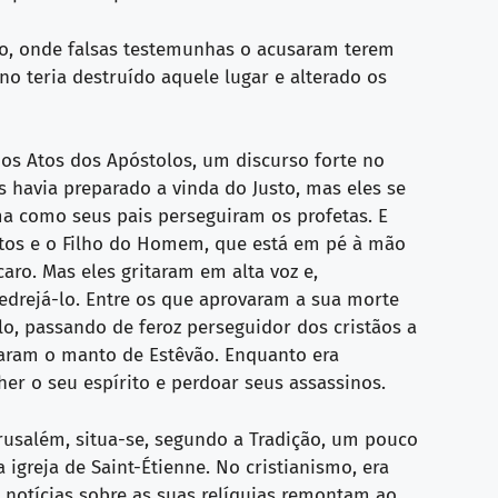
rio, onde falsas testemunhas o acusaram terem
o teria destruído aquele lugar e alterado os
os Atos dos Apóstolos, um discurso forte no
s havia preparado a vinda do Justo, mas eles se
a como seus pais perseguiram os profetas. E
ertos e o Filho do Homem, que está em pé à mão
caro. Mas eles gritaram em alta voz e,
edrejá-lo. Entre os que aprovaram a sua morte
lo, passando de feroz perseguidor dos cristãos a
taram o manto de Estêvão. Enquanto era
her o seu espírito e perdoar seus assassinos.
rusalém, situa-se, segundo a Tradição, um pouco
igreja de Saint-Étienne. No cristianismo, era
 notícias sobre as suas relíquias remontam ao