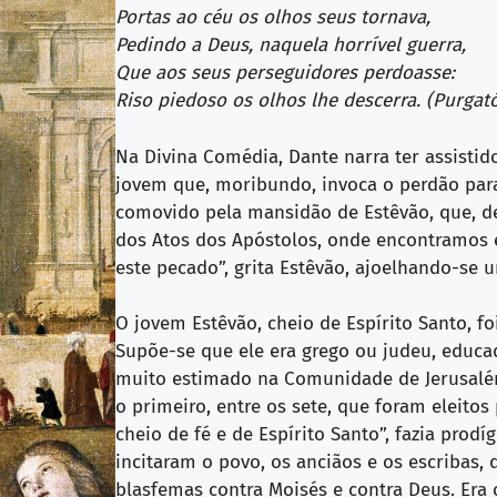
Portas ao céu os olhos seus tornava,
Pedindo a Deus, naquela horrível guerra,
Que aos seus perseguidores perdoasse:
Riso piedoso os olhos lhe descerra. (Purgató
Na Divina Comédia, Dante narra ter assisti
jovem que, moribundo, invoca o perdão para
comovido pela mansidão de Estêvão, que, de
dos Atos dos Apóstolos, onde encontramos 
este pecado”, grita Estêvão, ajoelhando-se 
O jovem Estêvão, cheio de Espírito Santo, f
Supõe-se que ele era grego ou judeu, educad
muito estimado na Comunidade de Jerusalé
o primeiro, entre os sete, que foram eleit
cheio de fé e de Espírito Santo”, fazia prod
incitaram o povo, os anciãos e os escribas,
blasfemas contra Moisés e contra Deus. Era 