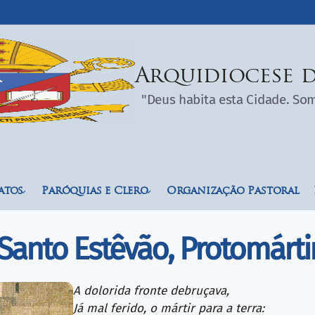
Arquidiocese d
"Deus habita esta Cidade. S
atos
Paróquias e Clero
Organização Pastoral
Santo Estêvão, Protomárti
A dolorida fronte debruçava,
Já mal ferido, o mártir para a terra: