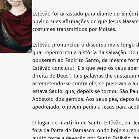
Estêvão foi arrastado para diante do Sinéd
ouvido suas afirmações de que Jesus Nazaren
costumes transmitidos por Moisés.
Estêvão pronunciou o discurso mais longo d
qual repercorreu a história da salvação. Deu
opuseram ao Espírito Santo, da mesma form
Estêvão concluiu: “Eis que vejo os céus ab
direita de Deus”. Tais palavras lhe custaram 
arremetendo-se contra ele, se puseram a ap
estava Saulo, que, depois se tornou São Pau
Apóstolo dos gentios. Aos seus pés, deposi
apedrejado, o jovem pedia a Jesus para acol
O lugar do martírio de Santo Estêvão, em Je
fora da Porta de Damasco, onde hoje surge a 
muito forte a devoção por Santo Estêvão. As