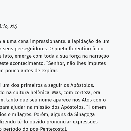
rio, XV)
do a uma cena impressionante: a lapidação de um
 seus perseguidores. O poeta florentino ficou
 fato, emerge com toda a sua força na narração
este acontecimento. “Senhor, não lhes imputes
um pouco antes de expirar.
oi um dos primeiros a seguir os Apóstolos.
o na cultura helênica. Mas, com certeza, era
m, tanto que seu nome aparece nos Atos como
os para ajudar na missão dos Apóstolos. “Homem
ígios e milagres. Porém, alguns da Sinagoga
 dizendo tê-lo ouvido pronunciar expressões
o período do pós-Pentecostal.