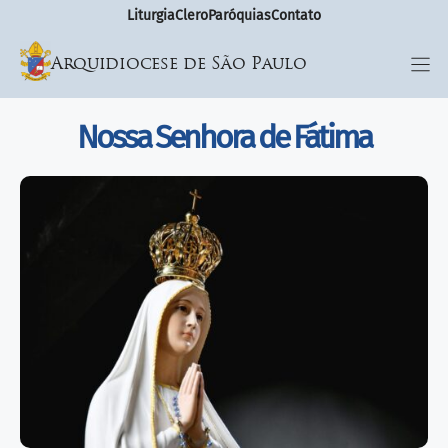
Liturgia
Clero
Paróquias
Contato
Arquidiocese de São Paulo
Nossa Senhora de Fátima