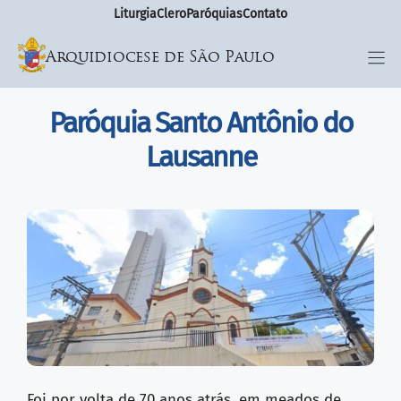
Liturgia
Clero
Paróquias
Contato
Arquidiocese de São Paulo
Paróquia Santo Antônio do
Lausanne
Foi por volta de 70 anos atrás, em meados de