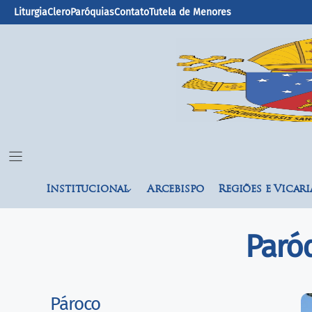
Liturgia
Clero
Paróquias
Contato
Tutela de Menores
Institucional
Arcebispo
Regiões e Vicari
Paró
Pároco