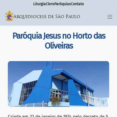
Liturgia
Clero
Paróquias
Contato
Arquidiocese de São Paulo
Paróquia Jesus no Horto das
Oliveiras
Criada em 22 de janeiro de 1974 pelo decreto de S.