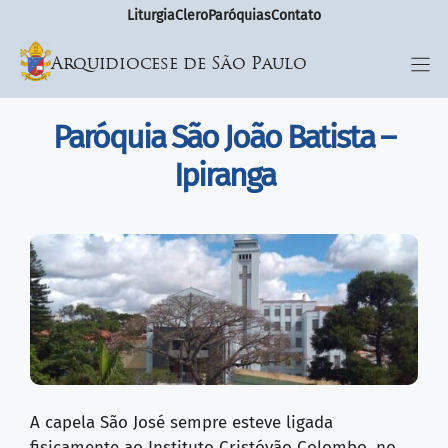
Liturgia
Clero
Paróquias
Contato
Arquidiocese de São Paulo
Paróquia São João Batista –
Ipiranga
A capela São José sempre esteve ligada
fisicamente ao Instituto Cristóvão Colombo, no