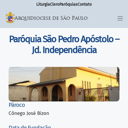
Liturgia
Clero
Paróquias
Contato
Arquidiocese de São Paulo
Paróquia São Pedro Apóstolo –
Jd. Independência
Pároco
Cônego José Bizon
Data de Fundação