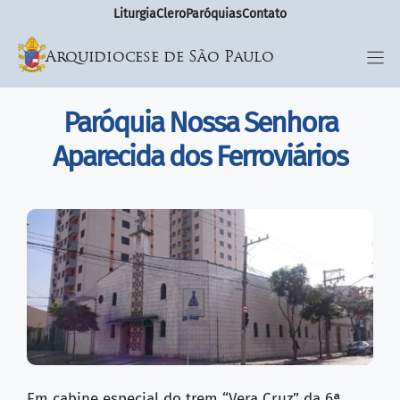
Liturgia
Clero
Paróquias
Contato
Arquidiocese de São Paulo
Paróquia Nossa Senhora
Aparecida dos Ferroviários
Em cabine especial do trem “Vera Cruz” da 6ª