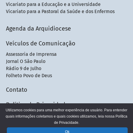
Vicariato para a Educação e a Universidade
Vicariato para a Pastoral da Saúde e dos Enfermos
Agenda da Arquidiocese
Veículos de Comunicação
Assessoria de Imprensa
Jornal O São Paulo
Rádio 9 de Julho
Folheto Povo de Deus
Contato
Política de Privacidade
Utilizamos cookies para uma melhor experiência de usuário. Para entender
quais informações coletamos e quais cookies utilizamos, leia nossa
Política
de Privacidade.
© 2026 - Arquidiocese de São Paulo
Ok