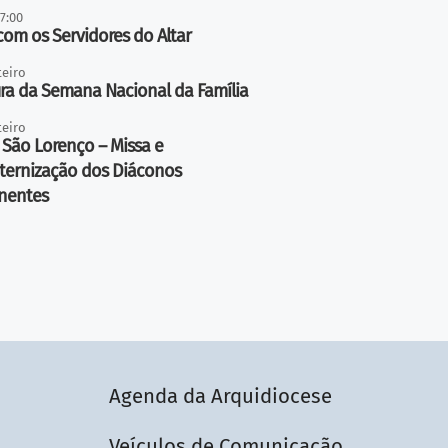
17:00
com os Servidores do Altar
teiro
ra da Semana Nacional da Família
teiro
 São Lorenço – Missa e
ternização dos Diáconos
nentes
Agenda da Arquidiocese
Veículos de Comunicação