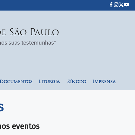
e São Paulo
omos suas testemunhas"
Documentos
Liturgia
Sínodo
Imprensa
s
mos eventos