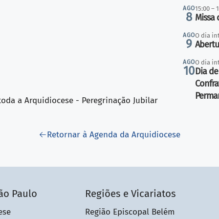
AGO
15:00 – 
8
Missa 
AGO
O dia in
9
Abertu
AGO
O dia in
10
Dia de
Confra
Perma
da a Arquidiocese - Peregrinação Jubilar
Retornar à Agenda da Arquidiocese
ão Paulo
Regiões e Vicariatos
ese
Região Episcopal Belém