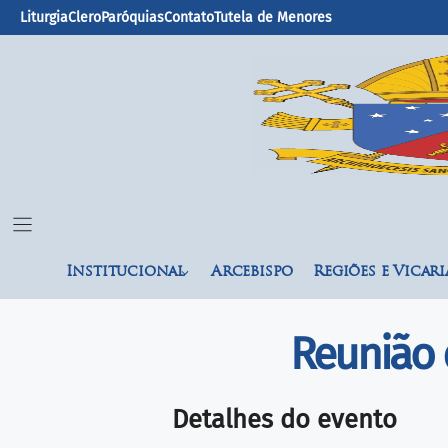
Liturgia
Clero
Paróquias
Contato
Tutela de Menores
Institucional
Arcebispo
Regiões e Vicari
Reunião d
Detalhes do evento