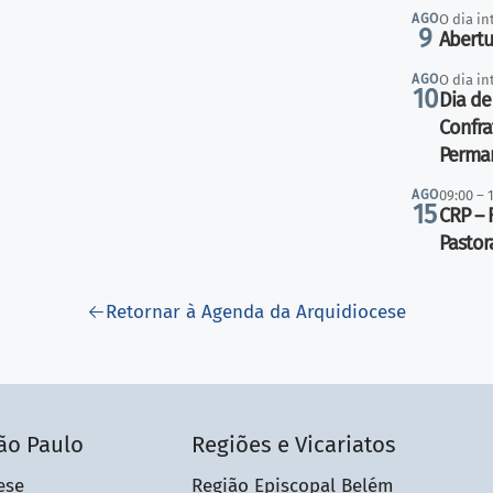
AGO
O dia in
9
Abertu
AGO
O dia in
10
Dia de
Confra
Perma
AGO
09:00 – 
15
CRP – 
Pastor
Retornar à Agenda da Arquidiocese
ão Paulo
Regiões e Vicariatos
ese
Região Episcopal Belém