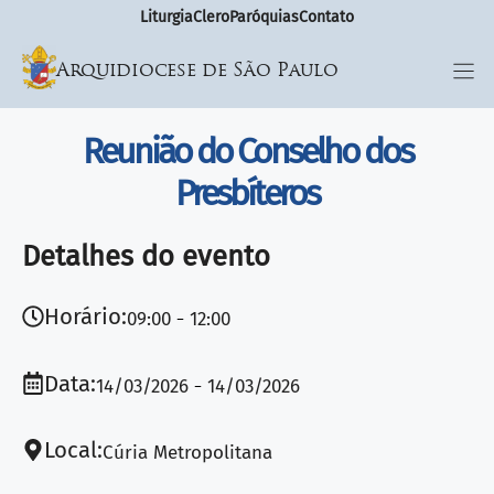
Liturgia
Clero
Paróquias
Contato
Arquidiocese de São Paulo
Reunião do Conselho dos
Presbíteros
Detalhes do evento
Horário:
09:00
12:00
Data:
14/03/2026
14/03/2026
Local:
Cúria Metropolitana