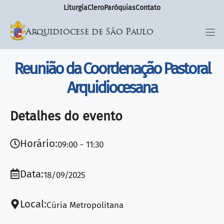
Liturgia
Clero
Paróquias
Contato
Arquidiocese de São Paulo
Reunião da Coordenação Pastoral
Arquidiocesana
Detalhes do evento
Horário:
09:00
11:30
Data:
18/09/2025
Local:
Cúria Metropolitana