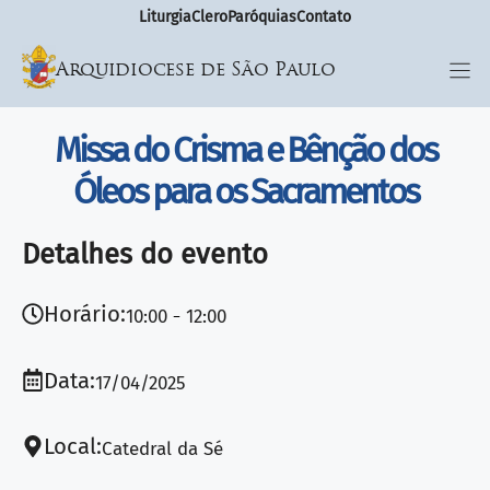
Liturgia
Clero
Paróquias
Contato
Arquidiocese de São Paulo
Missa do Crisma e Bênção dos
Óleos para os Sacramentos
Detalhes do evento
Horário:
10:00
12:00
Data:
17/04/2025
Local:
Catedral da Sé