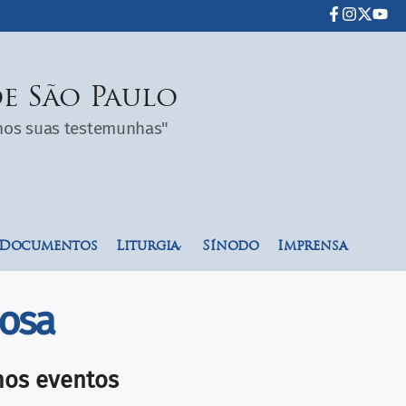
e São Paulo
omos suas testemunhas"
Documentos
Liturgia
Sínodo
Imprensa
iosa
mos eventos