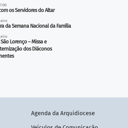
17:00
com os Servidores do Altar
teiro
ra da Semana Nacional da Família
teiro
 São Lorenço – Missa e
ternização dos Diáconos
nentes
Agenda da Arquidiocese
Veículos de Comunicação