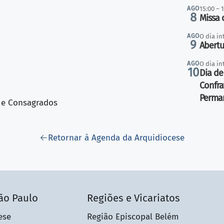
AGO
15:00 – 
8
Missa 
AGO
O dia in
9
Abertu
AGO
O dia in
10
Dia de
Confra
Perma
s e Consagrados
Retornar à Agenda da Arquidiocese
ão Paulo
Regiões e Vicariatos
ese
Região Episcopal Belém