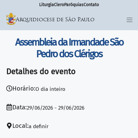
Liturgia
Clero
Paróquias
Contato
Arquidiocese de São Paulo
Assembleia da Irmandade São
Pedro dos Clérigos
Detalhes do evento
Horário:
O dia inteiro
Data:
29/06/2026
29/06/2026
Local:
a definir