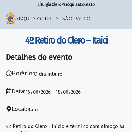
Liturgia
Clero
Paróquias
Contato
Arquidiocese de São Paulo
4º Retiro do Clero – Itaici
Detalhes do evento
Horário:
O dia inteiro
Data:
15/06/2026
18/06/2026
Local:
Itaici
4º Retiro do Clero - início e término com almoço às