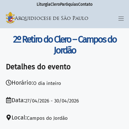
Liturgia
Clero
Paróquias
Contato
Arquidiocese de São Paulo
2º Retiro do Clero – Campos do
Jordão
Detalhes do evento
Horário:
O dia inteiro
Data:
27/04/2026
30/04/2026
Local:
Campos do Jordão