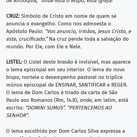
de Antioquia,
“onde está o Bispo, está Igreja!”
CRUZ:
Símbolo de Cristo em nome de quem se
anuncia o evangelho. Como nos admoesta o
Apóstolo Paulo:
“Vos anuncio, irmãos, Jesus Cristo, e
este, crucificado.”
Na cruz pende toda a salvação do
mundo. Por Ele, com Ele e Nele.
LISTEL:
O Listel deste brasão é invisível, mas aparece
o lema episcopal em seu interior. O lema do novo
bispo, norteia o desempenho pastoral no tríplice
múnus episcopal de ENSINAR, SANTIFICAR e REGER.
O lema de Dom Carlos é tirado da carta de São
Paulo aos Romanos (Rm, 14.8), onde, em latim, está
escrito:
“DOMINI SUMUS”. “PERTENCEMOS AO
SENHOR”
.
O lema escolhido por Dom Carlos Silva expressa a