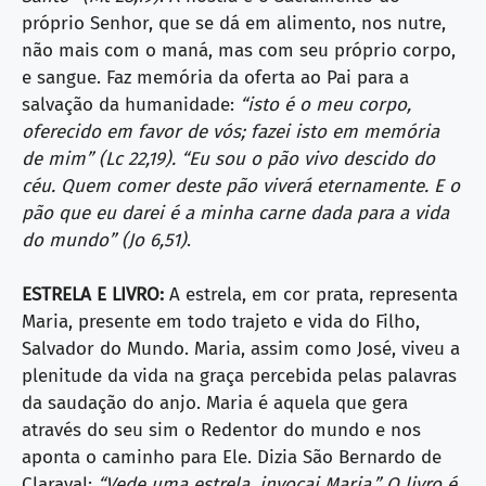
próprio Senhor, que se dá em alimento, nos nutre,
não mais com o maná, mas com seu próprio corpo,
e sangue. Faz memória da oferta ao Pai para a
salvação da humanidade:
“isto é o meu corpo,
oferecido em favor de vós; fazei isto em memória
de mim” (Lc 22,19). “Eu sou o pão vivo descido do
céu. Quem comer deste pão viverá eternamente. E o
pão que eu darei é a minha carne dada para a vida
do mundo” (Jo 6,51)
.
ESTRELA E LIVRO:
A estrela, em cor prata, representa
Maria, presente em todo trajeto e vida do Filho,
Salvador do Mundo. Maria, assim como José, viveu a
plenitude da vida na graça percebida pelas palavras
da saudação do anjo. Maria é aquela que gera
através do seu sim o Redentor do mundo e nos
aponta o caminho para Ele. Dizia São Bernardo de
Claraval:
“Vede uma estrela, invocai Maria.” O livro é