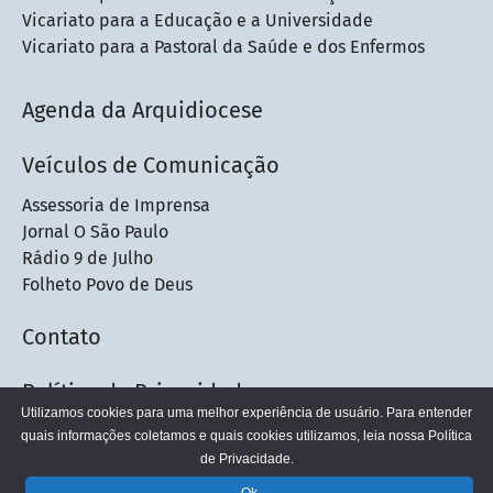
Vicariato para a Educação e a Universidade
Vicariato para a Pastoral da Saúde e dos Enfermos
Agenda da Arquidiocese
Veículos de Comunicação
Assessoria de Imprensa
Jornal O São Paulo
Rádio 9 de Julho
Folheto Povo de Deus
Contato
Política de Privacidade
Utilizamos cookies para uma melhor experiência de usuário. Para entender
quais informações coletamos e quais cookies utilizamos, leia nossa
Política
de Privacidade.
© 2026 - Arquidiocese de São Paulo