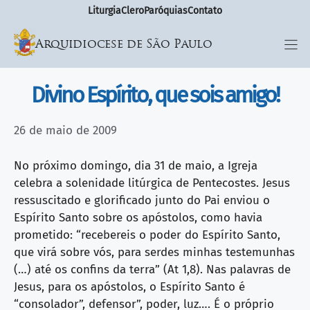
Liturgia
Clero
Paróquias
Contato
Arquidiocese de São Paulo
Divino Espírito, que sois amigo!
26 de maio de 2009
No próximo domingo, dia 31 de maio, a Igreja
celebra a solenidade litúrgica de Pentecostes. Jesus
ressuscitado e glorificado junto do Pai enviou o
Espírito Santo sobre os apóstolos, como havia
prometido: “recebereis o poder do Espírito Santo,
que virá sobre vós, para serdes minhas testemunhas
(…) até os confins da terra” (At 1,8). Nas palavras de
Jesus, para os apóstolos, o Espírito Santo é
“consolador”, defensor”, poder, luz…. É o próprio