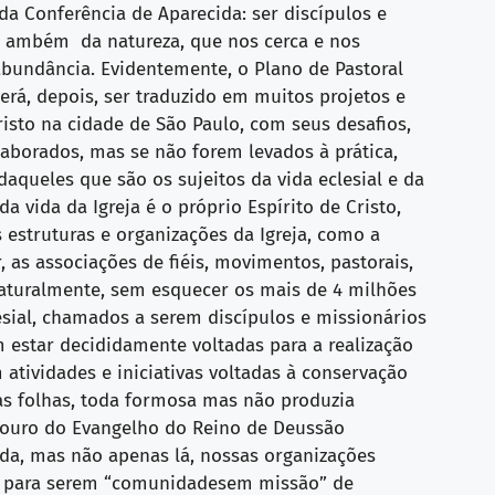
da Conferência de Aparecida: ser discípulos e
 e ambém da natureza, que nos cerca e nos
 abundância. Evidentemente, o Plano de Pastoral
erá, depois, ser traduzido em muitos projetos e
risto na cidade de São Paulo, com seus desafios,
borados, mas se não forem levados à prática,
daqueles que são os sujeitos da vida eclesial e da
vida da Igreja é o próprio Espírito de Cristo,
 estruturas e organizações da Igreja, como a
as associações de fiéis, movimentos, pastorais,
 naturalmente, sem esquecer os mais de 4 milhões
esial, chamados a serem discípulos e missionários
m estar decididamente voltadas para a realização
atividades e iniciativas voltadas à conservação
as folhas, toda formosa mas não produzia
esouro do Evangelho do Reino de Deussão
da, mas não apenas lá, nossas organizações
s e para serem “comunidadesem missão” de