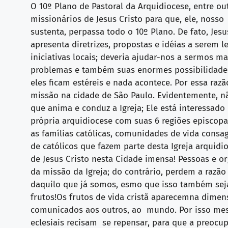
O 10º Plano de Pastoral da Arquidiocese, entre ou
missionários de Jesus Cristo para que, ele, nos
sustenta, perpassa todo o 10º Plano. De fato, Jes
apresenta diretrizes, propostas e idéias a serem 
iniciativas locais; deveria ajudar-nos a sermos m
problemas e também suas enormes possibilidades
eles ficam estéreis e nada acontece. Por essa raz
missão na cidade de São Paulo. Evidentemente, nã
que anima e conduz a Igreja; Ele está interessado
própria arquidiocese com suas 6 regiões episcopa
as famílias católicas, comunidades de vida consag
de católicos que fazem parte desta Igreja arquidi
de Jesus Cristo nesta Cidade imensa! Pessoas e or
da missão da Igreja; do contrário, perdem a razã
daquilo que já somos, esmo que isso também seja
frutos!Os frutos de vida cristã aparecemna dime
comunicados aos outros, ao mundo. Por isso mesm
eclesiais recisam se repensar, para que a preoc