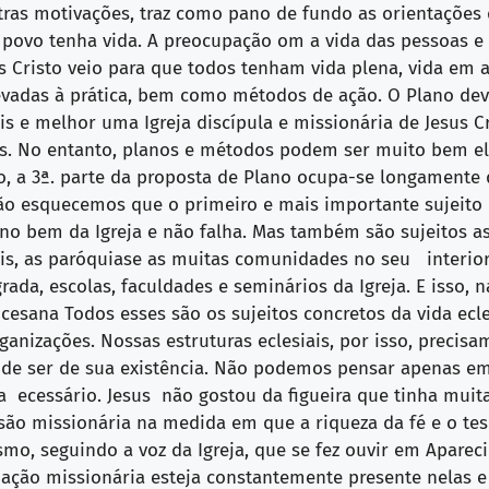
tras motivações, traz como pano de fundo as orientações 
so povo tenha vida. A preocupação om a vida das pessoas
us Cristo veio para que todos tenham vida plena, vida em
levadas à prática, bem como métodos de ação. O Plano dev
ais e melhor uma Igreja discípula e missionária de Jesus C
. No entanto, planos e métodos podem ser muito bem ela
ão, a 3ª. parte da proposta de Plano ocupa-se longamente 
o esquecemos que o primeiro e mais importante sujeito da 
 no bem da Igreja e não falha. Mas também são sujeitos as
is, as paróquiase as muitas comunidades no seu interior, 
rada, escolas, faculdades e seminários da Igreja. E isso,
ocesana Todos esses são os sujeitos concretos da vida ecl
ganizações. Nossas estruturas eclesiais, por isso, precisa
o de ser de sua existência. Não podemos pensar apenas em 
 ecessário. Jesus não gostou da figueira que tinha muit
nsão missionária na medida em que a riqueza da fé e o t
o, seguindo a voz da Igreja, que se fez ouvir em Apareci
upação missionária esteja constantemente presente nela