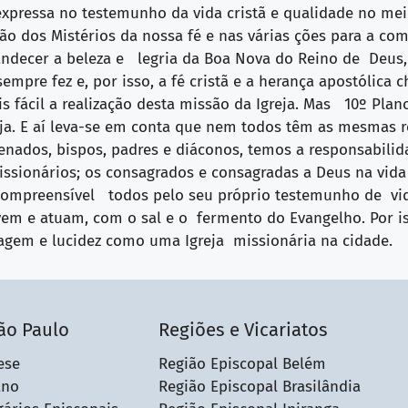
pressa no testemunho da vida cristã e qualidade no mei
ão dos Mistérios da nossa fé e nas várias ções para a co
splandecer a beleza e legria da Boa Nova do Reino de Deus
 sempre fez e, por isso, a fé cristã e a herança apostóli
is fácil a realização desta missão da Igreja. Mas 10º Plan
eja. E aí leva-se em conta que nem todos têm as mesmas
nados, bispos, padres e diáconos, temos a responsabilid
ionários; os consagrados e consagradas a Deus na vida r
is ompreensível todos pelo seu próprio testemunho de vi
ivem e atuam, com o sal e o fermento do Evangelho. Por 
ragem e lucidez como uma Igreja missionária na cidade.
ão Paulo
Regiões e Vicariatos
ese
Região Episcopal Belém
ano
Região Episcopal Brasilândia